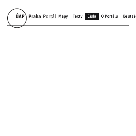
Mapy
Texty
Čísla
O Portálu
Ke staž